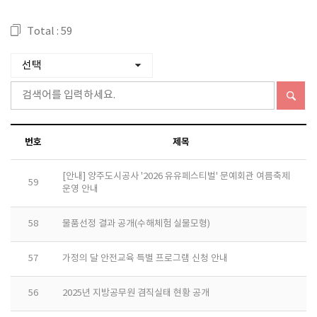
Total : 59
번호
제목
[안내] 양주도시공사 '2026 유유페스티벌' 문예회관 여름축제
59
운영 안내
58
물품선정 결과 공개(수해체험 실물모형)
57
가정의 달 안전교육 특별 프로그램 신청 안내
56
2025년 지방공무원 겸직실태 현황 공개