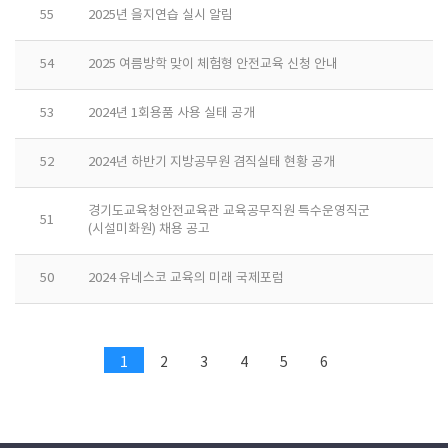
55
2025년 을지연습 실시 알림
54
2025 여름방학 맞이 체험형 안전교육 신청 안내
53
2024년 1회용품 사용 실태 공개
52
2024년 하반기 지방공무원 겸직실태 현황 공개
경기도교육청안전교육관 교육공무직원 특수운영직군
51
(시설미화원) 채용 공고
50
2024 유네스코 교육의 미래 국제포럼
1
2
3
4
5
6