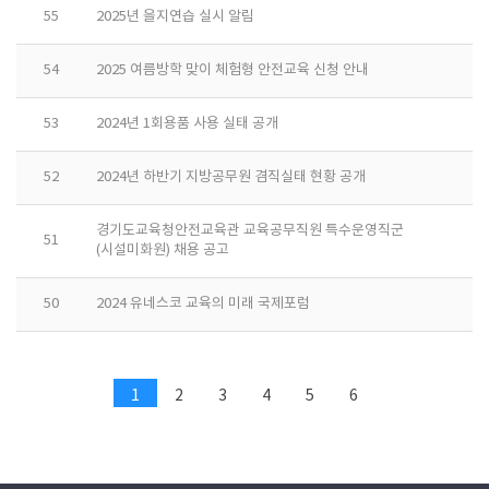
55
2025년 을지연습 실시 알림
54
2025 여름방학 맞이 체험형 안전교육 신청 안내
53
2024년 1회용품 사용 실태 공개
52
2024년 하반기 지방공무원 겸직실태 현황 공개
경기도교육청안전교육관 교육공무직원 특수운영직군
51
(시설미화원) 채용 공고
50
2024 유네스코 교육의 미래 국제포럼
1
2
3
4
5
6