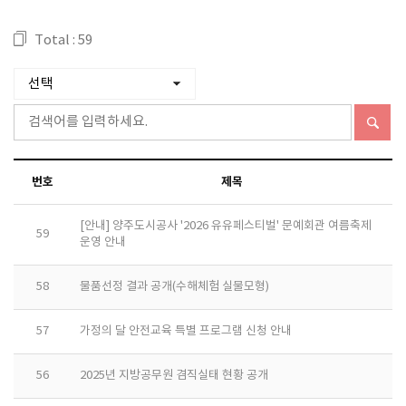
Total : 59
번호
제목
[안내] 양주도시공사 '2026 유유페스티벌' 문예회관 여름축제
59
운영 안내
58
물품선정 결과 공개(수해체험 실물모형)
57
가정의 달 안전교육 특별 프로그램 신청 안내
56
2025년 지방공무원 겸직실태 현황 공개