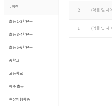
청렴
2
(약물 및 
초등 1-2학년군
1
(약물 및 
초등 3-4학년군
초등 5-6학년군
중학교
고등학교
특수 초등
현장체험학습