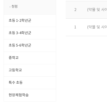
청렴
2
(약물 및 
초등 1-2학년군
1
(약물 및 
초등 3-4학년군
초등 5-6학년군
중학교
고등학교
특수 초등
현장체험학습