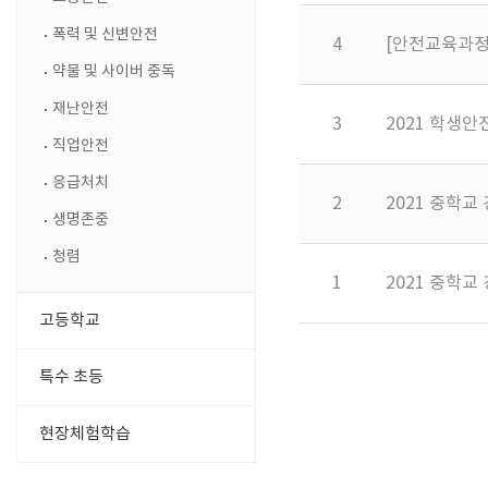
폭력 및 신변안전
4
[안전교육과정
약물 및 사이버 중독
재난안전
3
2021 학생안
직업안전
응급처치
2
2021 중학
생명존중
청렴
1
2021 중학
고등학교
특수 초등
현장체험학습