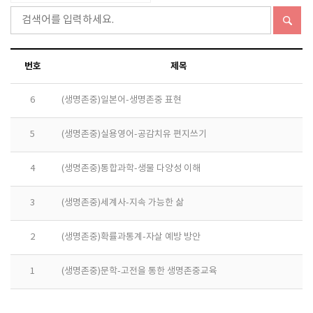
번호
제목
6
(생명존중)일본어-생명존중 표현
5
(생명존중)실용영어-공감치유 편지쓰기
4
(생명존중)통합과학-생물 다양성 이해
3
(생명존중)세계사-지속 가능한 삶
2
(생명존중)확률과통계-자살 예방 방안
1
(생명존중)문학-고전을 통한 생명존중교육