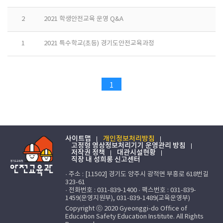
2
2021 학생안전교육 운영 Q&A
1
2021 특수학교(초등) 경기도안전교육과정
1
사이트맵
개인정보처리방침
고정형 영상정보처리기기 운영관리 방침
저작권 정책
대관시설현황
직장 내 성희롱 신고센터
· 주소 : [11502] 경기도 양주시 광적면 부흥로 618번길
323-61
· 전화번호 : 031-839-1400 · 팩스번호 : 031-839-
1459(운영지원부), 031-839-1489(교육운영부)
Copyright ⓒ 2020 Gyeonggi-do Office of
Education Safety Education Institute. All Rights