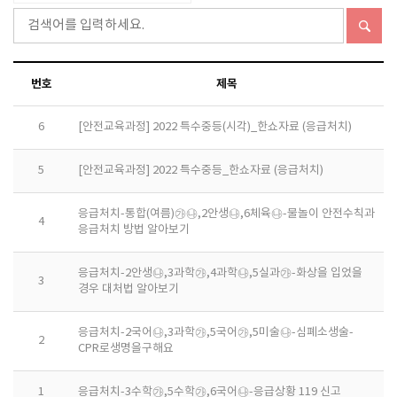
번호
제목
6
[안전교육과정] 2022 특수중등(시각)_한쇼자료 (응급처치)
5
[안전교육과정] 2022 특수중등_한쇼자료 (응급처치)
응급처치-통합(여름)㉮㉯,2안생㉯,6체육㉯-물놀이 안전수칙과
4
응급처치 방법 알아보기
응급처치-2안생㉯,3과학㉮,4과학㉯,5실과㉮-화상을 입었을
3
경우 대처법 알아보기
응급처치-2국어㉯,3과학㉮,5국어㉮,5미술㉯-심폐소생술-
2
CPR로생명을구해요
1
응급처치-3수학㉮,5수학㉮,6국어㉯-응급상황 119 신고