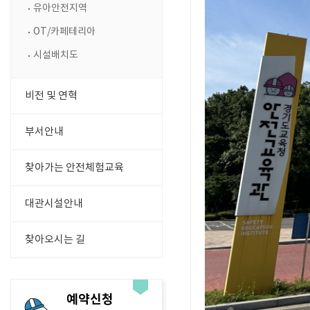
유아안전지역
OT/카페테리아
시설배치도
비전 및 연혁
부서안내
찾아가는 안전체험교육
대관시설안내
찾아오시는 길
예약신청