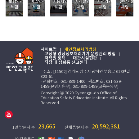
보행안전
버스안전
자동차안전
지하철안전
자전거안전
선박기울기
체험
체험
체험
체험
체험
체험
사이트맵
개인정보처리방침
고정형 영상정보처리기기 운영관리 방침
저작권 정책
대관시설현황
직장 내 성희롱 신고센터
· 주소 : [11502] 경기도 양주시 광적면 부흥로 618번길
323-61
· 전화번호 : 031-839-1400 · 팩스번호 : 031-839-
1459(운영지원부), 031-839-1489(교육운영부)
Copyright ⓒ 2020 Gyeonggi-do Office of
Education Safety Education Institute. All Rights
Reserved.
23,665
20,592,381
1일 방문자 수
전체 방문자 수