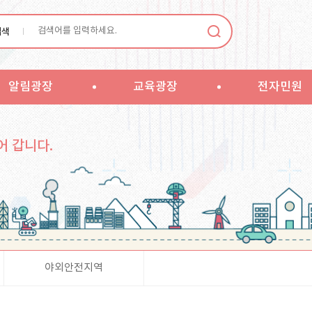
검색
알림광장
교육광장
전자민원
어 갑니다.
야외안전지역