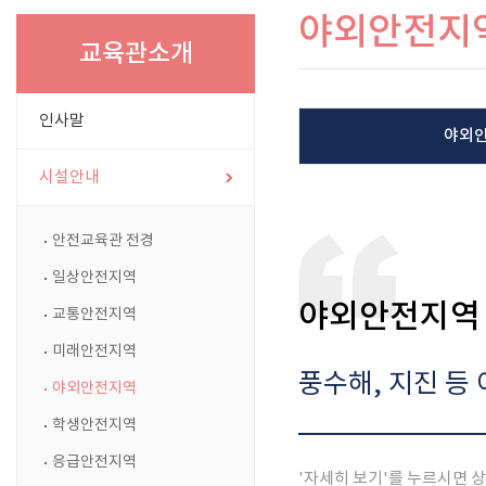
야외안전지
교육관소개
인사말
야외
시설안내
안전교육관 전경
일상안전지역
야외안전지역
교통안전지역
미래안전지역
풍수해, 지진 등
야외안전지역
학생안전지역
응급안전지역
'자세히 보기'를 누르시면 