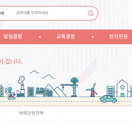
검색
알림광장
교육광장
전자민원
어 갑니다.
야외안전지역