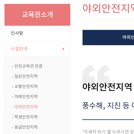
야외안전지
교육관소개
인사말
야외
시설안내
안전교육관 전경
일상안전지역
야외안전지역
교통안전지역
미래안전지역
풍수해, 지진 등
야외안전지역
학생안전지역
응급안전지역
'자세히 보기'를 누르시면 