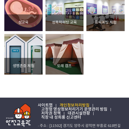
성교육
성폭력예방 교육
중독예방 체험
생명존중 체험
또래 캠프
사이트맵
개인정보처리방침
고정형 영상정보처리기기 운영관리 방침
저작권 정책
대관시설현황
직장 내 성희롱 신고센터
· 주소 : [11502] 경기도 양주시 광적면 부흥로 618번길