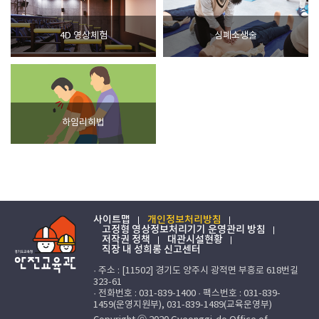
4D 영상체험
심폐소생술
하임리히법
사이트맵
개인정보처리방침
고정형 영상정보처리기기 운영관리 방침
저작권 정책
대관시설현황
직장 내 성희롱 신고센터
· 주소 : [11502] 경기도 양주시 광적면 부흥로 618번길
323-61
· 전화번호 : 031-839-1400 · 팩스번호 : 031-839-
1459(운영지원부), 031-839-1489(교육운영부)