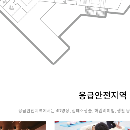
응급안전지역
응급안전지역에서는 4D영상, 심폐소생술, 하임리히법, 생활 응