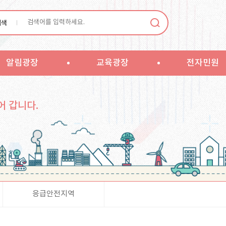
검색
알림광장
교육광장
전자민원
어 갑니다.
응급안전지역