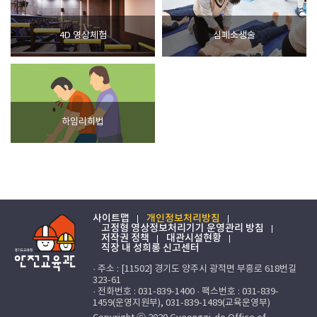
4D 영상체험
심폐소생술
하임리히법
사이트맵
개인정보처리방침
고정형 영상정보처리기기 운영관리 방침
저작권 정책
대관시설현황
직장 내 성희롱 신고센터
· 주소 : [11502] 경기도 양주시 광적면 부흥로 618번길
323-61
· 전화번호 : 031-839-1400 · 팩스번호 : 031-839-
1459(운영지원부), 031-839-1489(교육운영부)