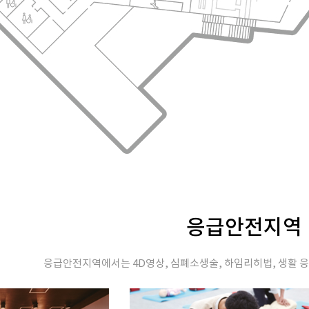
응급안전지역
응급안전지역에서는 4D영상, 심폐소생술, 하임리히법, 생활 응