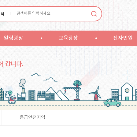
검색
알림광장
교육광장
전자민원
어 갑니다.
응급안전지역