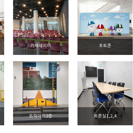
카페테리아
포토존
트릭아트2층
토론실1,2,4