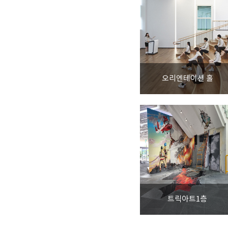
오리엔테이션 홀
트릭아트1층