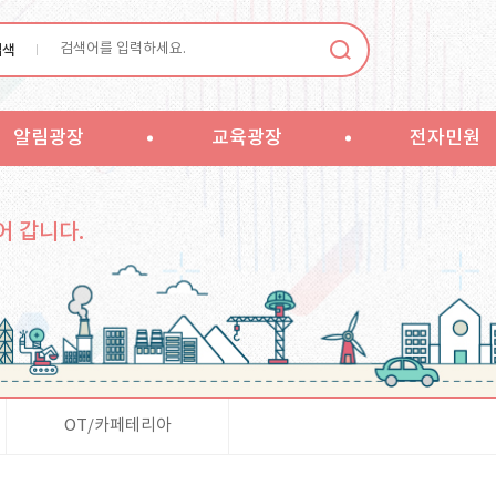
검색
알림광장
교육광장
전자민원
어 갑니다.
OT/카페테리아