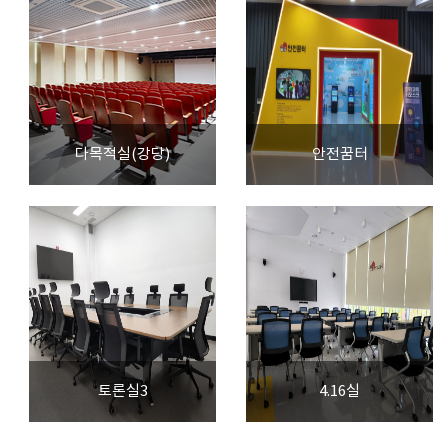
다목적실(강당)
안전꿈터
토론실3
4.16실