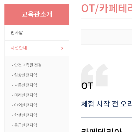
OT/카페테
교육관소개
인사말
시설안내
안전교육관 전경
일상안전지역
OT
교통안전지역
미래안전지역
체험 시작 전 오
야외안전지역
학생안전지역
응급안전지역