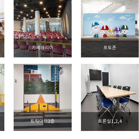
카페테리아
포토존
트릭아트2층
토론실1,2,4