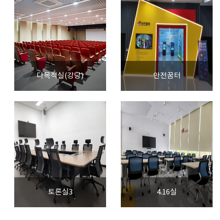
다목적실(강당)
안전꿈터
토론실3
4.16실