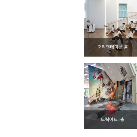
오리엔테이션 홀
트릭아트1층