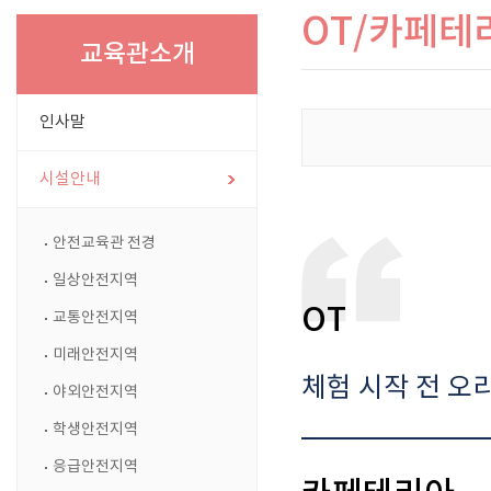
OT/카페테
교육관소개
인사말
시설안내
안전교육관 전경
일상안전지역
OT
교통안전지역
미래안전지역
체험 시작 전 오
야외안전지역
학생안전지역
응급안전지역