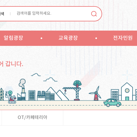
검색
알림광장
교육광장
전자민원
어 갑니다.
OT/카페테리아