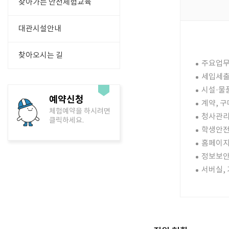
찾아가는 안전체험교육
대관시설안내
찾아오시는 길
주요업무
세입세출
시설·물
예약신청
계약, 구
체험예약을 하시려면
청사관리
클릭하세요.
학생안전
홈페이지
정보보안
서버실,