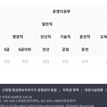
운영지원부
일반직
행정직
전산직
기술직
운전직
교
5급
6급이하
전산
공업
운전
1(1)
3(3)
1(1)
1(1)
1(1)
고정형 영상정보처리기기 운영관리 방침
저작권 정책
대관시설현황
면 부흥로 618번길 323-61
호 : 031-839-1459(운영지원부), 031-839-1489(교육운영부)
ice of Education Safety Education Institute. All Rights Reserved.