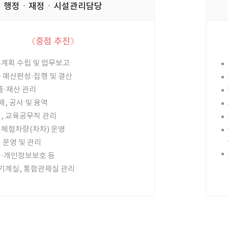
행정ㆍ재정ㆍ시설관리담당
《중점 추진》
계획 수립 및 업무보고
 예산편성·집행 및 결산
품·재산 관리
매, 공사 및 용역
, 교육공무직 관리
체험차량(차차) 운영
 운영 및 관리
·개인정보보호 등
 기계실, 통합관제실 관리