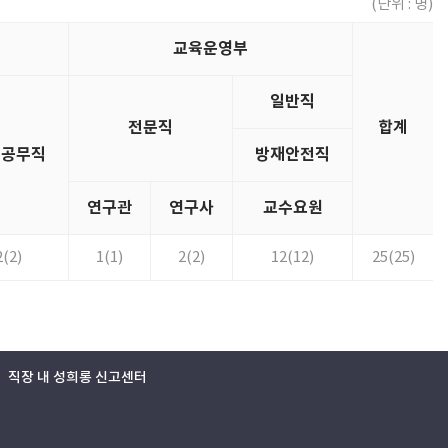
(단위 : 명)
교육운영부
일반직
전문직
합계
육공무직
방재안전직
연구관
연구사
교수요원
2(2)
1(1)
2(2)
12(12)
25(25)
직장 내 성희롱 신고센터