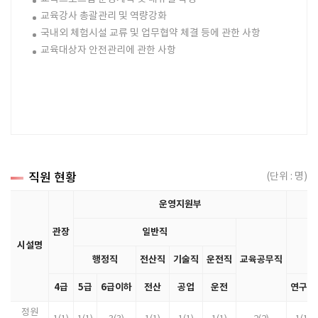
교육강사 총괄관리 및 역량강화
국내외 체험시설 교류 및 업무협약 체결 등에 관한 사항
교육대상자 안전관리에 관한 사항
직원 현황
(단위 : 명)
운영지원부
관장
일반직
시설명
전
행정직
전산직
기술직
운전직
교육공무직
4급
5급
6급이하
전산
공업
운전
연구관
정원