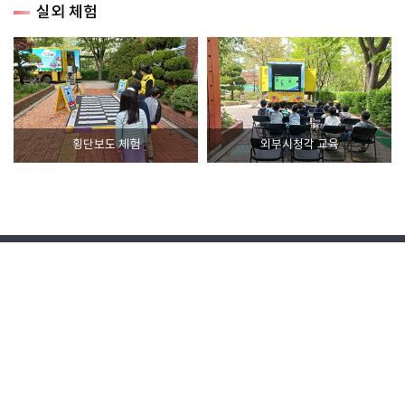
실외 체험
횡단보도 체험
외부시청각 교육
사이트맵
개인정보처리방침
고정형 영상정보처리기기 운영관리 방침
저작권 정책
대관시설현황
직장 내 성희롱 신고센터
· 주소 : [11502] 경기도 양주시 광적면 부흥로 618번길
323-61
· 전화번호 : 031-839-1400 · 팩스번호 : 031-839-
1459(운영지원부), 031-839-1489(교육운영부)
Copyright ⓒ 2020 Gyeonggi-do Office of
Education Safety Education Institute. All Rights