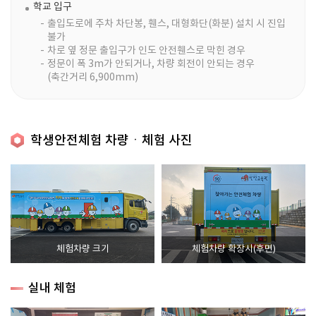
학교 입구
출입도로에 주차 차단봉, 휀스, 대형화단(화분) 설치 시 진입
불가
차로 옆 정문 출입구가 인도 안전휀스로 막힌 경우
정문이 폭 3m가 안되거나, 차량 회전이 안되는 경우
(축간거리 6,900mm)
학생안전체험 차량ㆍ체험 사진
체험차량 크기
체험차량 확장시(후면)
실내 체험