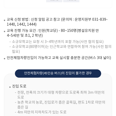
교육 신청 방법 : 신청 알림 공고 참고 (문의처 : 운영지원부 031-839-
1440, 1442, 1444)
교육 진행 가능 요건 : 인원(학교당) - 80~150명(병설유치원 만
4~5세반 및 초1, 2 학년)
소규모학교는 요청 시 3~4학년까지 포함 가능(사전 협의 필요)
소규모학교(80명이하)는 인근학교와 연합하여 참여 가능(사전 협의
필요)
안전체험차량진입이 가능하고 교육 실시할 충분한 공간(버스 3대 넓이)
안전체험차량(45인승 버스)의 진입이 불가한 경우
진입 도로
전장, 전폭의 크기가 대형 차량으로 도로폭 최하 3m 미만의
도로
농촌 학교의 농로, 진입로가 좁은 골목길, 편도 1차로 미만의
좁은 길
4m 미만의 지하차도가 있는 도로