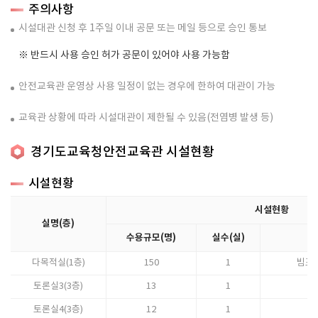
주의사항
시설대관 신청 후 1주일 이내 공문 또는 메일 등으로 승인 통보
※ 반드시 사용 승인 허가 공문이 있어야 사용 가능함
안전교육관 운영상 사용 일정이 없는 경우에 한하여 대관이 가능
교육관 상황에 따라 시설대관이 제한될 수 있음(전염병 발생 등)
경기도교육청안전교육관 시설현황
시설현황
시설현황
실명(층)
수용규모(명)
실수(실)
다목적실(1층)
150
1
빔프로
토론실3(3층)
13
1
토론실4(3층)
12
1