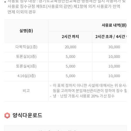
사용료 징수 대상 : 경기도교육청안전교육관 행정재산 일시 사용허가 및
사용료 징수규정 제9조(사용료의 감면) 제1항에 의거 사용료가 전액
면제 이외의 경우
사용료 내역(원)
실명(층)
2시간 까지
2시간 초과 / 4시간 이
다목적실(1층)
20,000
30,000
토론실3(3층)
5,000
10,000
토론실4(3층)
5,000
10,000
4.16실(3층)
5,000
10,000
이 표에 정하지 아니한 시설에 대해서는 위 유사시
비고
등을 고려하여 분임재산관리관이 정하여 징수 할 수
냉ㆍ난방 가동시 사용료 20% 가산 징수
양식다운로드