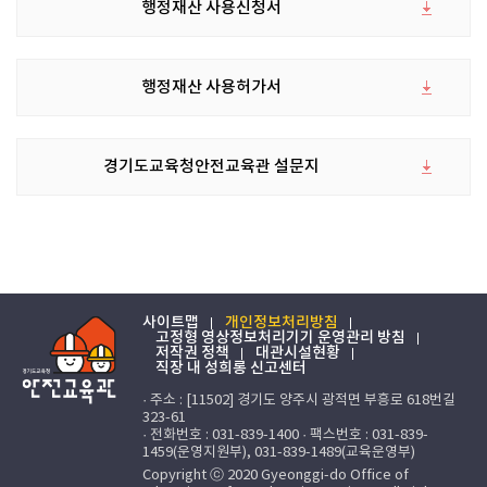
행정재산 사용신청서
행정재산 사용허가서
경기도교육청안전교육관 설문지
사이트맵
개인정보처리방침
고정형 영상정보처리기기 운영관리 방침
저작권 정책
대관시설현황
직장 내 성희롱 신고센터
· 주소 : [11502] 경기도 양주시 광적면 부흥로 618번길
323-61
· 전화번호 : 031-839-1400 · 팩스번호 : 031-839-
1459(운영지원부), 031-839-1489(교육운영부)
Copyright ⓒ 2020 Gyeonggi-do Office of