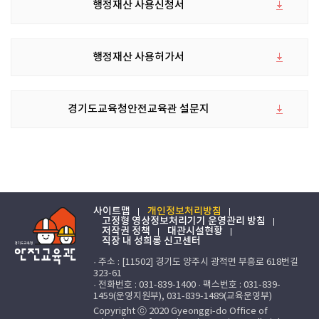
행정재산 사용신청서
행정재산 사용허가서
경기도교육청안전교육관 설문지
사이트맵
개인정보처리방침
고정형 영상정보처리기기 운영관리 방침
저작권 정책
대관시설현황
직장 내 성희롱 신고센터
· 주소 : [11502] 경기도 양주시 광적면 부흥로 618번길
323-61
· 전화번호 : 031-839-1400 · 팩스번호 : 031-839-
1459(운영지원부), 031-839-1489(교육운영부)
Copyright ⓒ 2020 Gyeonggi-do Office of