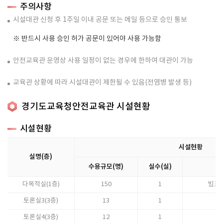
주의사항
시설대관 신청 후 1주일 이내 공문 또는 메일 등으로 승인 통보
※ 반드시 사용 승인 허가 공문이 있어야 사용 가능함
안전교육관 운영상 사용 일정이 없는 경우에 한하여 대관이 가능
교육관 상황에 따라 시설대관이 제한될 수 있음(전염병 발생 등)
경기도교육청안전교육관 시설현황
시설현황
시설현황
실명(층)
수용규모(명)
실수(실)
다목적실(1층)
150
1
빔프로
토론실3(3층)
13
1
토론실4(3층)
12
1