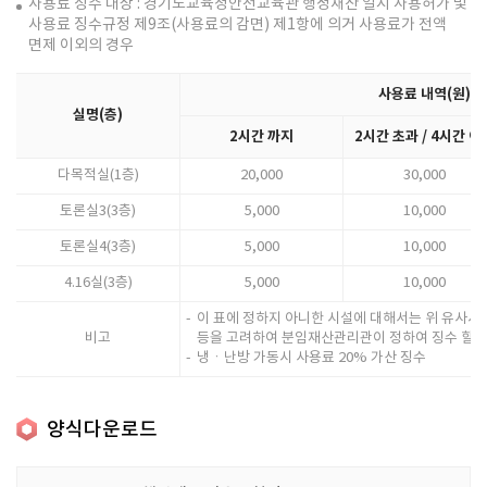
사용료 징수 대상 : 경기도교육청안전교육관 행정재산 일시 사용허가 및
사용료 징수규정 제9조(사용료의 감면) 제1항에 의거 사용료가 전액
면제 이외의 경우
사용료 내역(원)
실명(층)
2시간 까지
2시간 초과 / 4시간 이
다목적실(1층)
20,000
30,000
토론실3(3층)
5,000
10,000
토론실4(3층)
5,000
10,000
4.16실(3층)
5,000
10,000
이 표에 정하지 아니한 시설에 대해서는 위 유사시
비고
등을 고려하여 분임재산관리관이 정하여 징수 할 수
냉ㆍ난방 가동시 사용료 20% 가산 징수
양식다운로드