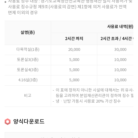
사용료 징수 대상 : 경기도교육청안전교육관 행정재산 일시 사용허가 및
사용료 징수규정 제9조(사용료의 감면) 제1항에 의거 사용료가 전액
면제 이외의 경우
사용료 내역(원)
실명(층)
2시간 까지
2시간 초과 / 4시간 이
다목적실(1층)
20,000
30,000
토론실3(3층)
5,000
10,000
토론실4(3층)
5,000
10,000
4.16실(3층)
5,000
10,000
이 표에 정하지 아니한 시설에 대해서는 위 유사시
비고
등을 고려하여 분임재산관리관이 정하여 징수 할 수
냉ㆍ난방 가동시 사용료 20% 가산 징수
양식다운로드