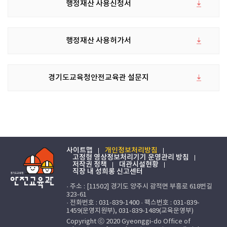
행정재산 사용신청서
행정재산 사용허가서
경기도교육청안전교육관 설문지
사이트맵
개인정보처리방침
고정형 영상정보처리기기 운영관리 방침
저작권 정책
대관시설현황
직장 내 성희롱 신고센터
· 주소 : [11502] 경기도 양주시 광적면 부흥로 618번길
323-61
· 전화번호 : 031-839-1400 · 팩스번호 : 031-839-
1459(운영지원부), 031-839-1489(교육운영부)
Copyright ⓒ 2020 Gyeonggi-do Office of