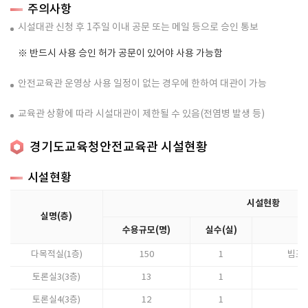
주의사항
시설대관 신청 후 1주일 이내 공문 또는 메일 등으로 승인 통보
※ 반드시 사용 승인 허가 공문이 있어야 사용 가능함
안전교육관 운영상 사용 일정이 없는 경우에 한하여 대관이 가능
교육관 상황에 따라 시설대관이 제한될 수 있음(전염병 발생 등)
경기도교육청안전교육관 시설현황
시설현황
시설현황
실명(층)
수용규모(명)
실수(실)
다목적실(1층)
150
1
빔프로
토론실3(3층)
13
1
토론실4(3층)
12
1