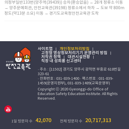
의정부일반133번(양주역(39439)) 승차(환승없음) → 28개 정류소 이동
→ 양주문예회관, 안전교육관(39198) 정류소에서 하차 → 도보 약 800m
정도(약13분 소요) 이동 → 경기도교육청안전교육관 도착
사이트맵
개인정보처리방침
고정형 영상정보처리기기 운영관리 방침
저작권 정책
대관시설현황
직장 내 성희롱 신고센터
· 주소 : [11502] 경기도 양주시 광적면 부흥로 618번길
323-61
· 전화번호 : 031-839-1400 · 팩스번호 : 031-839-
1459(운영지원부), 031-839-1489(교육운영부)
Copyright ⓒ 2020 Gyeonggi-do Office of
Education Safety Education Institute. All Rights
Reserved.
42,070
20,717,313
1일 방문자 수
전체 방문자 수