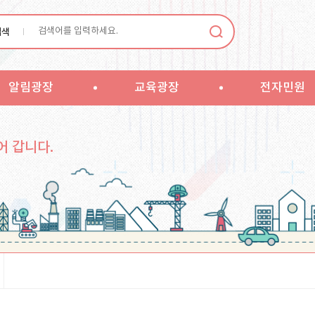
검색
알림광장
교육광장
전자민원
어 갑니다.