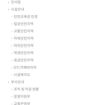
인사말
시설안내
안전교육관 전경
일상안전지역
교통안전지역
미래안전지역
야외안전지역
학생안전지역
응급안전지역
OT/카페테리아
시설배치도
부서안내
조직 및 직원 현황
운영지원부
교육운영부