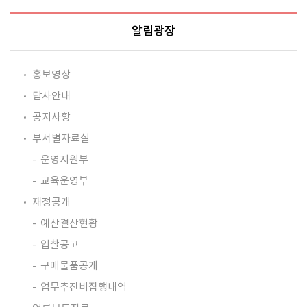
알림광장
홍보영상
답사안내
공지사항
부서별자료실
운영지원부
교육운영부
재정공개
예산결산현황
입찰공고
구매물품공개
업무추진비집행내역